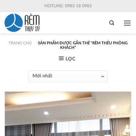
Skip
HOTLINE: 0983 18 0983
to
content
TRANG CHỦ
/
SẢN PHẨM ĐƯỢC GẮN THẺ “RÈM THÊU PHÒNG
KHÁCH”
LỌC