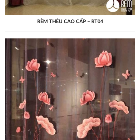
RÈM THÊU CAO CẤP – RT04