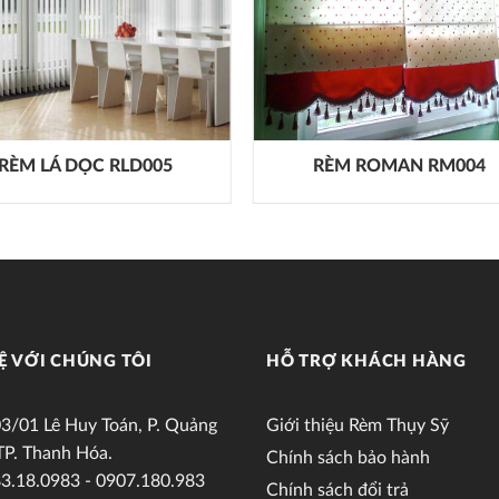
RÈM LÁ DỌC RLD005
RÈM ROMAN RM004
Ệ VỚI CHÚNG TÔI
HỖ TRỢ KHÁCH HÀNG
3/01 Lê Huy Toán, P. Quảng
Giới thiệu Rèm Thụy Sỹ
TP. Thanh Hóa.
Chính sách bảo hành
3.18.0983 - 0907.180.983
Chính sách đổi trả