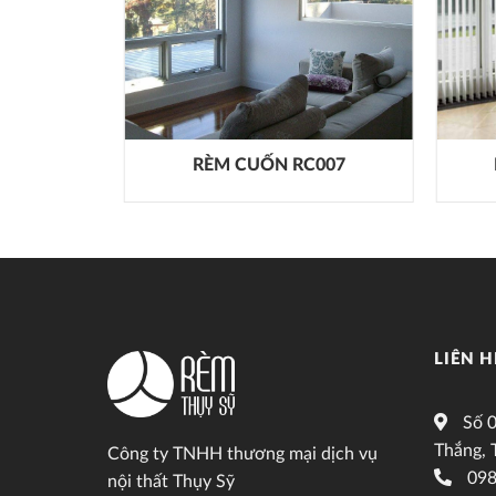
H PK005
RÈM CUỐN RC007
LIÊN H
Số 0
Thắng, 
Công ty TNHH thương mại dịch vụ
098
nội thất Thụy Sỹ