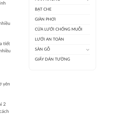
inh
BẠT CHE
GIÀN PHƠI
 nhiều
CỬA LƯỚI CHỐNG MUỖI
LƯỚI AN TOÀN
 tiết
SÀN GỖ
 nhiều
GIẤY DÁN TƯỜNG
ờ yên
i 2
 cách