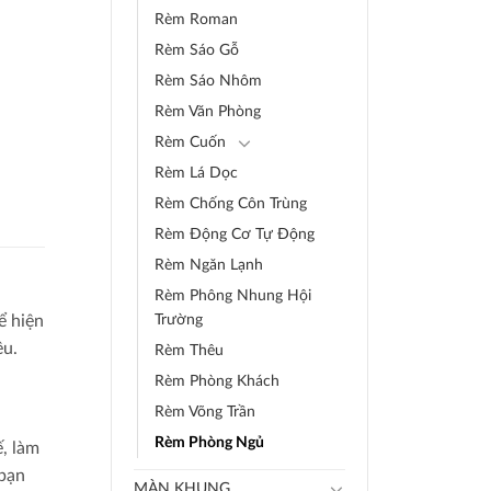
Rèm Roman
Rèm Sáo Gỗ
Rèm Sáo Nhôm
Rèm Văn Phòng
Rèm Cuốn
Rèm Lá Dọc
Rèm Chống Côn Trùng
Rèm Động Cơ Tự Động
Rèm Ngăn Lạnh
Rèm Phông Nhung Hội
ể hiện
Trường
êu.
Rèm Thêu
Rèm Phòng Khách
Rèm Võng Trần
Rèm Phòng Ngủ
ế, làm
 bạn
MÀN KHUNG