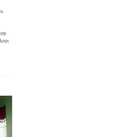
n
ảm
hợp
 được