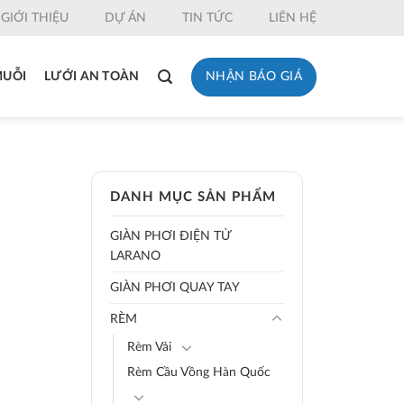
GIỚI THIỆU
DỰ ÁN
TIN TỨC
LIÊN HỆ
NHẬN BÁO GIÁ
MUỖI
LƯỚI AN TOÀN
DANH MỤC SẢN PHẨM
GIÀN PHƠI ĐIỆN TỬ
LARANO
GIÀN PHƠI QUAY TAY
RÈM
Rèm Vải
Rèm Cầu Vồng Hàn Quốc