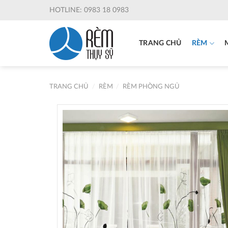
Skip
HOTLINE: 0983 18 0983
to
content
TRANG CHỦ
RÈM
TRANG CHỦ
/
RÈM
/
RÈM PHÒNG NGỦ