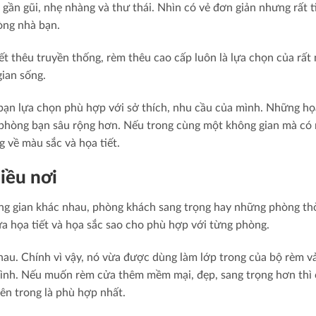
gần gũi, nhẹ nhàng và thư thái. Nhìn có vẻ đơn giản nhưng rất t
òng nhà bạn.
iết thêu truyền thống, rèm thêu cao cấp luôn là lựa chọn của rất
ian sống.
 bạn lựa chọn phù hợp với sở thích, nhu cầu của mình. Những họa
 phòng bạn sâu rộng hơn. Nếu trong cùng một không gian mà có
 về màu sắc và họa tiết.
iều nơi
ông gian khác nhau, phòng khách sang trọng hay những phòng th
a họa tiết và họa sắc sao cho phù hợp với từng phòng.
hau. Chính vì vậy, nó vừa được dùng làm lớp trong của bộ rèm vả
 mình. Nếu muốn rèm cửa thêm mềm mại, đẹp, sang trọng hơn thì
bên trong là phù hợp nhất.