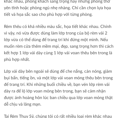
khác nhau, phòng khách sang trọng hay những phòng thờ
yên tĩnh hoặc phòng ngủ nhẹ nhàng. Chỉ cần chọn lựa họa
tiết và họa sắc sao cho phù hợp với từng phòng.
Rèm thêu có khá nhiều màu sắc, họa tiết khác nhau. Chính
vì vậy, nó vừa được dùng làm lớp trong của bộ rèm vải 2
lớp vừa có thể dùng để trang trí khi đứng một mình. Nếu
muốn rèm cửa thêm mềm mại, đẹp, sang trọng hơn thì cách
kết hợp 1 lớp vải dày cùng 1 lớp vải voan thêu bên trong là
phù hợp nhất.
Lớp vải dày bên ngoài sẽ dùng để che nắng, cản nóng, giảm
bụi bẩn, tiếng ồn, và một lớp vải voan mỏng thêu bên trong
để trang trí. Khi những buổi chiều về, bạn vén lớp rèm vải
dày ra để lộ lớp voan mỏng bên trong, bạn sẽ cảm nhận
được ánh hoàng hôn lúc ban chiều qua lớp voan mỏng thật
dễ chịu và lãng mạn.
Tại Rèm Thụy Sỹ, chúng tôi có rất nhiều loại rèm khác nhau