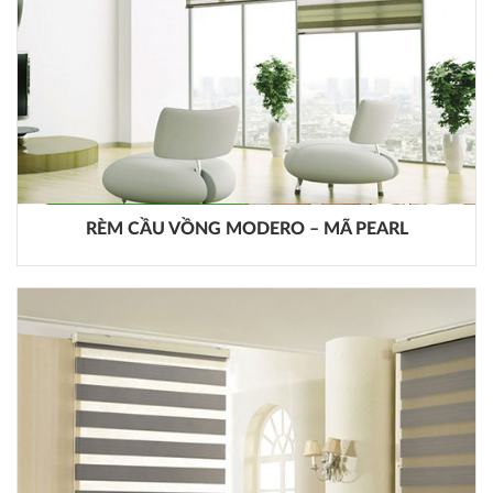
RÈM CẦU VỒNG MODERO – MÃ PEARL