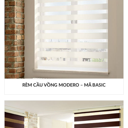
RÈM CẦU VỒNG MODERO – MÃ BASIC