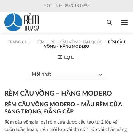
Skip
HOTLINE: 0983 18 0983
to
content
TRANG CHỦ
/
RÈM
/
RÈM CẦU VỒNG HÀN QUỐC
/
RÈM CẦU
VỒNG – HÃNG MODERO
LỌC
RÈM CẦU VỒNG – HÃNG MODERO
RÈM CẦU VỒNG MODERO – MẪU RÈM CỬA
SANG TRỌNG, ĐẲNG CẤP
Rèm cầu
vồng
là loại rèm cửa được cấu tạo từ 2 lớp vải
cuốn tuần hoàn, trên mỗi lớp vải thì có 1 lớp vải chắn nắng