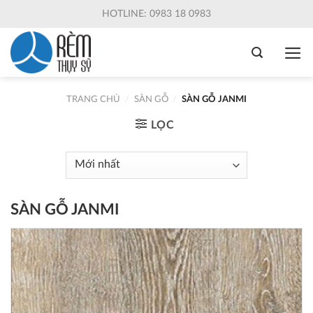
Skip
HOTLINE: 0983 18 0983
to
content
TRANG CHỦ
/
SÀN GỖ
/
SÀN GỖ JANMI
LỌC
SÀN GỖ JANMI