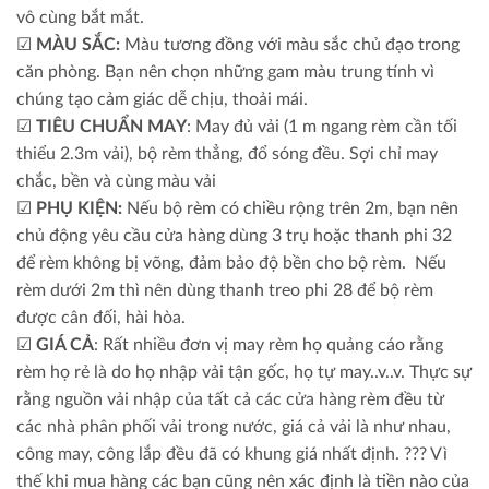
vô cùng bắt mắt.
☑
MÀU SẮC:
Màu tương đồng với màu sắc chủ đạo trong
căn phòng. Bạn nên chọn những gam màu trung tính vì
chúng tạo cảm giác dễ chịu, thoải mái.
☑
TIÊU CHUẨN MAY
: May đủ vải (1 m ngang rèm cần tối
thiểu 2.3m vải), bộ rèm thẳng, đổ sóng đều. Sợi chỉ may
chắc, bền và cùng màu vải
☑
PHỤ KIỆN:
Nếu bộ rèm có chiều rộng trên 2m, bạn nên
chủ động yêu cầu cửa hàng dùng 3 trụ hoặc thanh phi 32
để rèm không bị võng, đảm bảo độ bền cho bộ rèm. Nếu
rèm dưới 2m thì nên dùng thanh treo phi 28 để bộ rèm
được cân đối, hài hòa.
☑
GIÁ CẢ
: Rất nhiều đơn vị may rèm họ quảng cáo rằng
rèm họ rẻ là do họ nhập vải tận gốc, họ tự may..v..v. Thực sự
rằng nguồn vải nhập của tất cả các cửa hàng rèm đều từ
các nhà phân phối vải trong nước, giá cả vải là như nhau,
công may, công lắp đều đã có khung giá nhất định. ??? Vì
thế khi mua hàng các bạn cũng nên xác định là tiền nào của