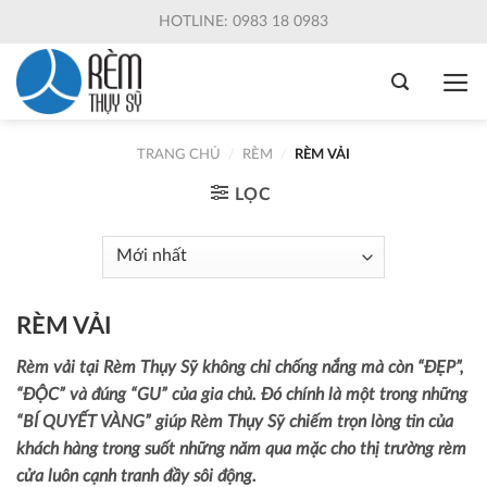
Skip
HOTLINE: 0983 18 0983
to
content
TRANG CHỦ
/
RÈM
/
RÈM VẢI
LỌC
RÈM VẢI
Rèm vải tại Rèm Thụy Sỹ không chỉ chống nắng mà còn “ĐẸP”,
“ĐỘC” và đúng “GU” của gia chủ. Đó chính là một trong những
“BÍ QUYẾT VÀNG” giúp Rèm Thụy Sỹ chiếm trọn lòng tin của
khách hàng trong suốt những năm qua mặc cho thị trường rèm
cửa luôn cạnh tranh đầy sôi động.