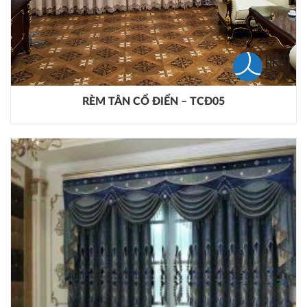
RÈM TÂN CỔ ĐIỂN – TCĐ05