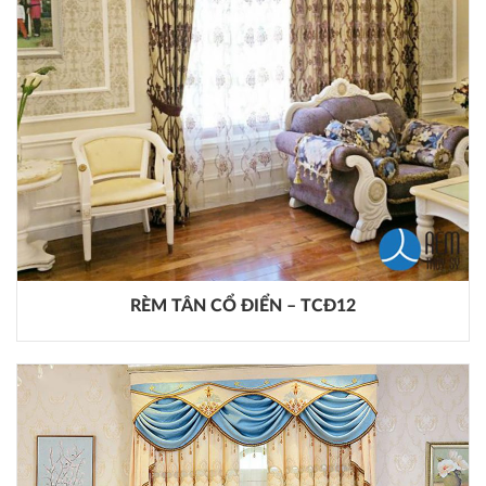
RÈM TÂN CỔ ĐIỂN – TCĐ12