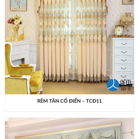
RÈM TÂN CỔ ĐIỂN – TCĐ11