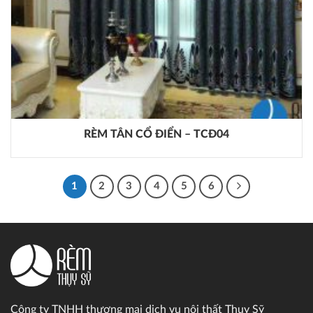
RÈM TÂN CỔ ĐIỂN – TCĐ04
1
2
3
4
5
6
Công ty TNHH thương mại dịch vụ nội thất Thụy Sỹ