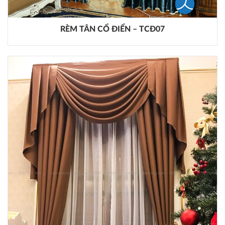
RÈM TÂN CỔ ĐIỂN – TCĐ07