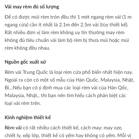
Vải may rèm đủ số lượng
Để có được múi rèm tròn đều thì 1 mét ngang rèm vải (1 m
ngang cửa) cần ít nhất là 2.1m đến 2.5m vải (tùy thiết kế).
Rất nhiều đơn vị làm rèm không uy tín thường may rèm
không đủ tiêu chuẩn vải làm bộ rèm bị thưa múi hoặc múi
rèm không đều nhau.
Nguồn gốc xuất xứ
Rèm vải Trung Quốc là loại rèm cửa phổ biến nhất hiện nay.
Ngoài ra còn có một số mẫu của Hàn Quốc, Malaysia, Nhật,
Bỉ…Nếu bạn có ý định mua các loại rèm vải của Hàn Qốc,
Malaysia, Nhật.. thì bạn nên tìm hiểu cách phân biệt các
loại vải rèm trên.
Kinh nghiệm thiết kế
Rèm vải
có rất nhiều cách thiết kế, cách may: may oze,
chiết ly, xếp lớp, thiết kế có yếm hay không có yếm. Mỗi vị