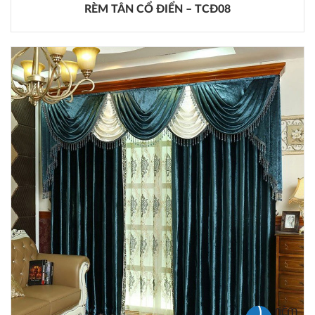
RÈM TÂN CỔ ĐIỂN – TCĐ08