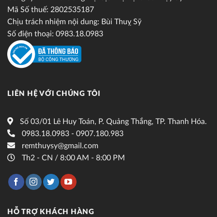
Mã Số thuế: 2802535187
Chịu trách nhiệm nội dung: Bùi Thuỵ Sỹ
Số điện thoại: 0983.18.0983
LIÊN HỆ VỚI CHÚNG TÔI
Số 03/01 Lê Huy Toán, P. Quảng Thắng, TP. Thanh Hóa.
0983.18.0983 - 0907.180.983
remthuysy@gmail.com
Th2 - CN / 8:00 AM - 8:00 PM
HỖ TRỢ KHÁCH HÀNG