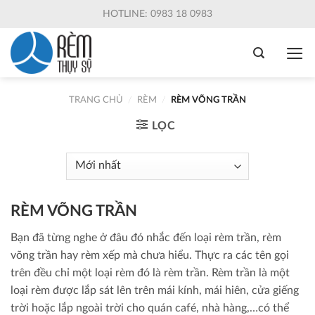
Skip
HOTLINE: 0983 18 0983
to
content
TRANG CHỦ
/
RÈM
/
RÈM VÕNG TRẦN
LỌC
RÈM VÕNG TRẦN
Bạn đã từng nghe ở đâu đó nhắc đến loại rèm trần, rèm
võng trần hay rèm xếp mà chưa hiểu. Thực ra các tên gọi
trên đều chỉ một loại rèm đó là rèm trần. Rèm trần là một
loại rèm được lắp sát lên trên mái kính, mái hiên, cửa giếng
trời hoặc lắp ngoài trời cho quán café, nhà hàng,…có thể