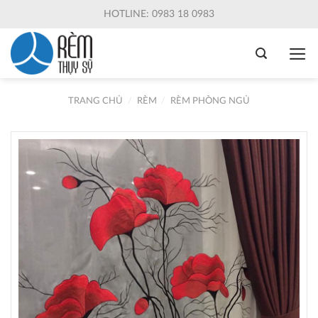
Skip
HOTLINE: 0983 18 0983
to
content
TRANG CHỦ
/
RÈM
/
RÈM PHÒNG NGỦ