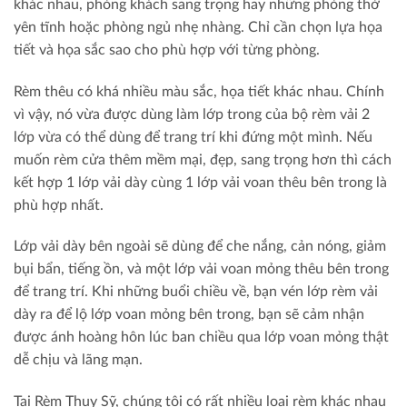
khác nhau, phòng khách sang trọng hay những phòng thờ
yên tĩnh hoặc phòng ngủ nhẹ nhàng. Chỉ cần chọn lựa họa
tiết và họa sắc sao cho phù hợp với từng phòng.
Rèm thêu có khá nhiều màu sắc, họa tiết khác nhau. Chính
vì vậy, nó vừa được dùng làm lớp trong của bộ rèm vải 2
lớp vừa có thể dùng để trang trí khi đứng một mình. Nếu
muốn rèm cửa thêm mềm mại, đẹp, sang trọng hơn thì cách
kết hợp 1 lớp vải dày cùng 1 lớp vải voan thêu bên trong là
phù hợp nhất.
Lớp vải dày bên ngoài sẽ dùng để che nắng, cản nóng, giảm
bụi bẩn, tiếng ồn, và một lớp vải voan mỏng thêu bên trong
để trang trí. Khi những buổi chiều về, bạn vén lớp rèm vải
dày ra để lộ lớp voan mỏng bên trong, bạn sẽ cảm nhận
được ánh hoàng hôn lúc ban chiều qua lớp voan mỏng thật
dễ chịu và lãng mạn.
Tại Rèm Thụy Sỹ, chúng tôi có rất nhiều loại rèm khác nhau