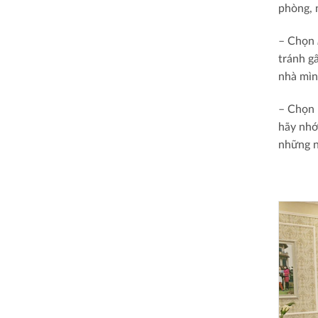
phòng, 
– Chọn
tránh g
nhà mìn
– Chọn 
hãy nhớ
những n