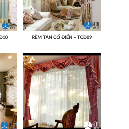
CĐ10
RÈM TÂN CỔ ĐIỂN – TCĐ09