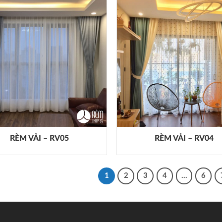
RÈM VẢI – RV05
RÈM VẢI – RV04
1
2
3
4
…
6