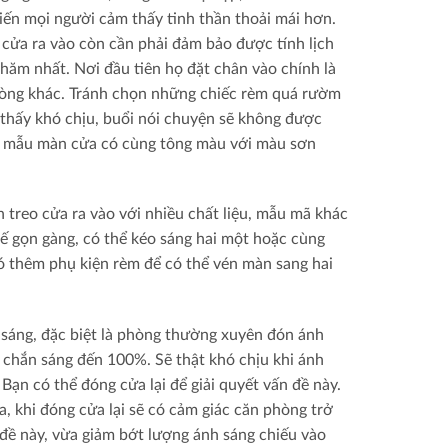
iến mọi người cảm thấy tinh thần thoải mái hơn.
cửa ra vào còn cần phải đảm bảo được tính lịch
thăm nhất. Nơi đầu tiên họ đặt chân vào chính là
phòng khác. Tránh chọn những chiếc rèm quá rườm
m thấy khó chịu, buổi nói chuyện sẽ không được
ng mẫu màn cửa có cùng tông màu với màu sơn
 treo cửa ra vào với nhiều chất liệu, mẫu mã khác
kế gọn gàng, có thể kéo sáng hai một hoặc cùng
có thêm phụ kiện rèm để có thể vén màn sang hai
sáng, đặc biệt là phòng thường xuyên đón ánh
 chắn sáng đến 100%. Sẽ thật khó chịu khi ánh
Bạn có thể đóng cửa lại để giải quyết vấn đề này.
, khi đóng cửa lại sẽ có cảm giác căn phòng trở
 đề này, vừa giảm bớt lượng ánh sáng chiếu vào