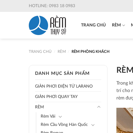
Skip
HOTLINE: 0983 18 0983
to
content
TRANG CHỦ
RÈM
TRANG CHỦ
/
RÈM
/
RÈM PHÒNG KHÁCH
RÈM
DANH MỤC SẢN PHẨM
Trong k
GIÀN PHƠI ĐIỆN TỬ LARANO
trí cho
GIÀN PHƠI QUAY TAY
rèm đượ
RÈM
Rèm Vải
Rèm Cầu Vồng Hàn Quốc
Rèm Roman