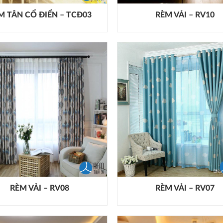
M TÂN CỔ ĐIỂN – TCĐ03
RÈM VẢI – RV10
RÈM VẢI – RV08
RÈM VẢI – RV07