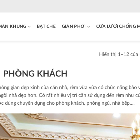
MÀN KHUNG
BẠT CHE
GIÀN PHƠI
CỬA LƯỚI CHỐNG 
Hiển thị 1–12 của 
 PHÒNG KHÁCH
hông gian đẹp xinh của căn nhà, rèm vừa vừa có chức năng bảo 
 ngôi nhà đẹp hơn. Có rất nhiều vị trí cần sử dụng đến rèm như c
c dùng chuyên dụng cho phòng khách, phòng ngủ, nhà bếp….