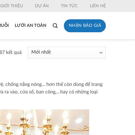
GIỚI THIỆU
DỰ ÁN
TIN TỨC
LIÊN HỆ
NHẬN BÁO GIÁ
MUỖI
LƯỚI AN TOÀN
87 kết quả
vệ, chống nắng nóng… hơn thế còn dùng để trang
ửa ra vào, cửa sổ, ban công,…hay có những loại