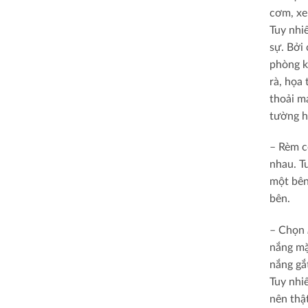
cơm, xe
Tuy nhi
sự. Bởi
phòng k
rà, họa
thoải m
tường h
– Rèm c
nhau. T
một bên
bên.
– Chọn
nắng mặ
nắng gắ
Tuy nhi
nên thậ