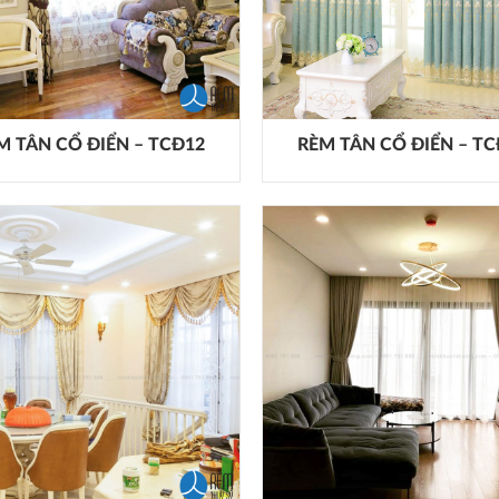
M TÂN CỔ ĐIỂN – TCĐ12
RÈM TÂN CỔ ĐIỂN – T