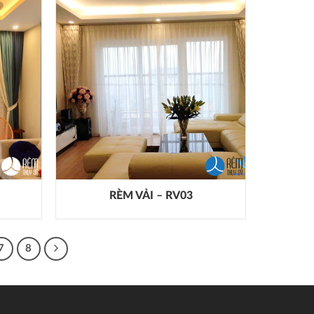
RÈM VẢI – RV03
7
8