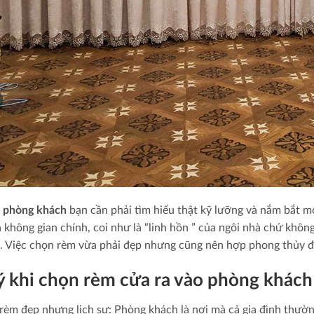
 phòng khách
bạn cần phải tìm hiểu thật kỹ lưỡng và nắm bắt mộ
à không gian chính, coi như là “linh hồn ” của ngôi nhà chứ kh
. Việc chọn rèm vừa phải đẹp nhưng cũng nên hợp phong thủy để
ý khi chọn rèm cửa ra vào phòng khách
rèm đẹp nhưng lịch sự: Phòng khách là nơi mà cả gia đình thường