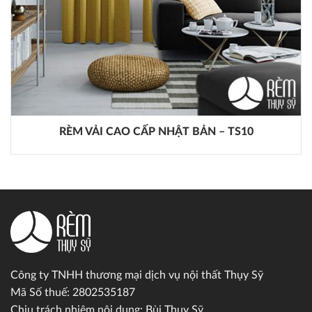
RÈM VẢI CAO CẤP NHẬT BẢN – TS10
Công ty TNHH thương mại dịch vụ nội thất Thụy Sỹ
Mã Số thuế: 2802535187
Chịu trách nhiệm nội dung: Bùi Thuỵ Sỹ