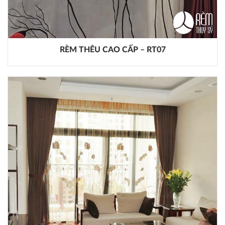
RÈM THÊU CAO CẤP – RT07