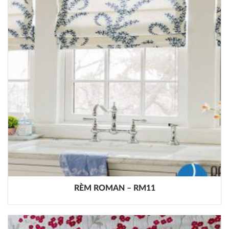
RÈM ROMAN – RM11