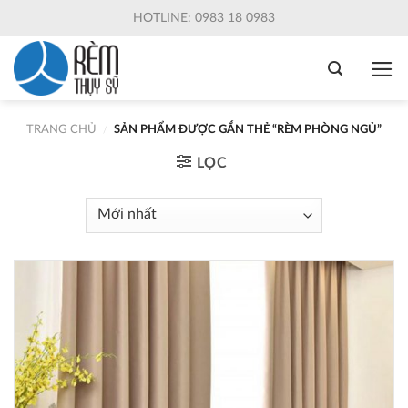
Skip
HOTLINE: 0983 18 0983
to
content
TRANG CHỦ
/
SẢN PHẨM ĐƯỢC GẮN THẺ “RÈM PHÒNG NGỦ”
LỌC