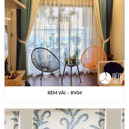
RÈM VẢI – RV04