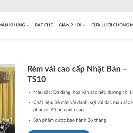
MÀN KHUNG
BẠT CHE
GIÀN PHƠI
CỬA LƯỚI CHỐNG 
Rèm vải cao cấp Nhật Bản –
TS10
Màu sắc: Đa dạng, hoa văn sắc nét, đường chỉ tỉ
Chất liệu: Bề mặt vải đanh, sợi vải dai, màu sắc
phai xù, độ bền màu cao.
Sản phẩm được bảo hành 36 tháng