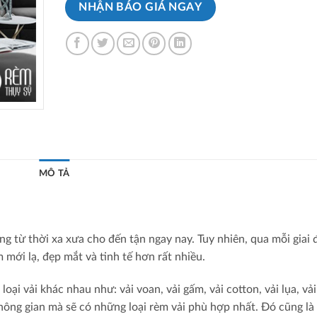
NHẬN BÁO GIÁ NGAY
MÔ TẢ
ng từ thời xa xưa cho đến tận ngay nay. Tuy nhiên, qua mỗi giai 
mới lạ, đẹp mắt và tinh tế hơn rất nhiều.
oại vải khác nhau như: vải voan, vải gấm, vải cotton, vải lụa, vải
hông gian mà sẽ có những loại rèm vải phù hợp nhất. Đó cũng là 