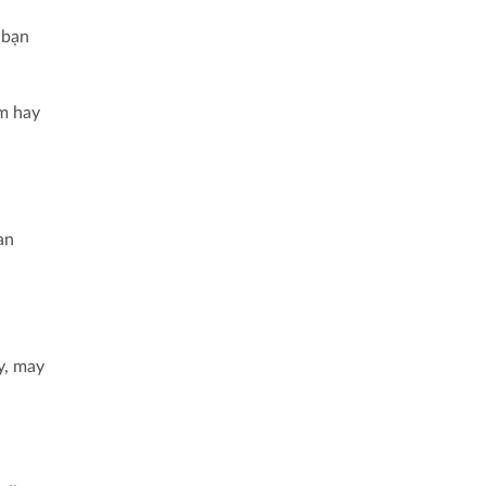
 bạn
èm hay
an
y, may