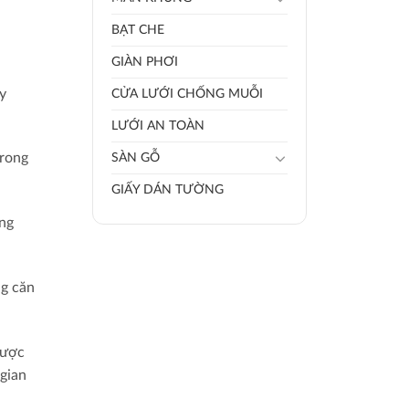
BẠT CHE
GIÀN PHƠI
y
CỬA LƯỚI CHỐNG MUỖI
LƯỚI AN TOÀN
trong
SÀN GỖ
GIẤY DÁN TƯỜNG
óng
ng căn
được
gian