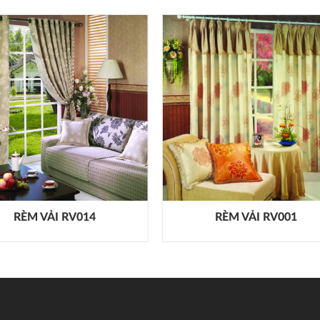
RÈM VẢI RV014
RÈM VẢI RV001