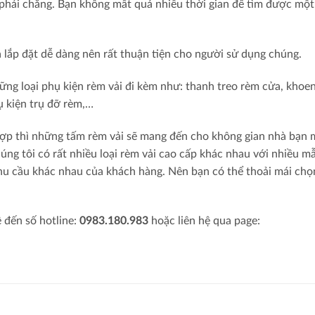
ả phải chăng. Bạn không mất quá nhiều thời gian để tìm được một
à lắp đặt dễ dàng nên rất thuận tiện cho người sử dụng chúng.
ững loại phụ kiện rèm vải đi kèm như: thanh treo rèm cửa, khoe
ụ kiện trụ đỡ rèm,…
hợp thì những tấm rèm vải sẽ mang đến cho không gian nhà bạn 
úng tôi có rất nhiều loại rèm vải cao cấp khác nhau với nhiều 
hu cầu khác nhau của khách hàng. Nên bạn có thể thoải mái ch
ệ đến số hotline:
0983.180.983
hoặc liên hệ qua page: