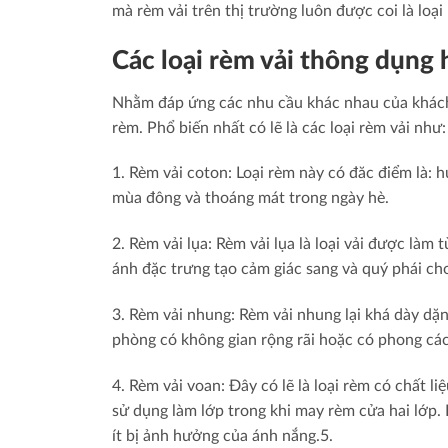
mà rèm vải trên thị trường luôn được coi là loại
Các loại rèm vải thông dụng 
Nhằm đáp ứng các nhu cầu khác nhau của khách 
rèm. Phổ biến nhất có lẽ là các loại rèm vải như:
1. Rèm vải coton: Loại rèm này có đăc điểm là: 
mùa đông và thoáng mát trong ngày hè.
2. Rèm vải lụa: Rèm vải lụa là loại vải được làm
ánh đặc trưng tạo cảm giác sang và quý phái ch
3. Rèm vải nhung: Rèm vải nhung lại khá dày dặ
phòng có không gian rộng rãi hoặc có phong cách
4. Rèm vải voan: Đây có lẽ là loại rèm có chất 
sử dụng làm lớp trong khi may rèm cửa hai lớp.
ít bị ảnh hưởng của ánh nắng.5.