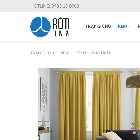
Skip
HOTLINE: 0983 18 0983
to
content
TRANG CHỦ
RÈM
TRANG CHỦ
/
RÈM
/
RÈM PHÒNG NGỦ