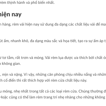
 rèm thịnh hành và phổ biến nhất.
hiện nay
hàng, rèm vải hiện nay sử dung đa dạng các chất liệu vải để ma
hút ẩm, nhanh khô, đa dạng màu sắc và họa tiết, tạo ra sự ấm áp 
 từ tơ tằm, rất trơn và mỏng. Vải rèm lụa được ưa thích bởi chất 
o không gian.
n, mịn và nặng. Vì vậy, những căn phòng chịu nhiều nắng và nhữ
 cổ điển thì rất thích hợp với rèm cửa chất liệu này.
liệu mỏng, nhẹ nhất trong tất cả các loại rèm cửa. Chúng thường 
 Hoặc cũng có thể làm rèm trang trí nhẹ nhàng cho những không 