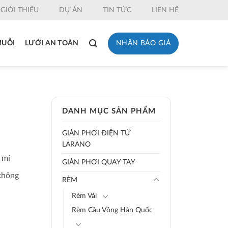
GIỚI THIỆU
DỰ ÁN
TIN TỨC
LIÊN HỆ
NHẬN BÁO GIÁ
MUỖI
LƯỚI AN TOÀN
DANH MỤC SẢN PHẨM
GIÀN PHƠI ĐIỆN TỬ
LARANO
 mỉ
GIÀN PHƠI QUAY TAY
 không
RÈM
Rèm Vải
Rèm Cầu Vồng Hàn Quốc