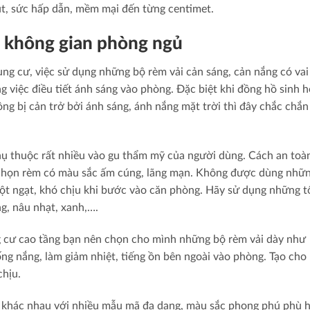
t, sức hấp dẫn, mềm mại đến từng centimet.
 không gian phòng ngủ
ng cư, việc sử dụng những bộ rèm vải cản sáng, cản nắng có vai
g việc điều tiết ánh sáng vào phòng. Đặc biệt khi đồng hồ sinh 
ng bị cản trở bởi ánh sáng, ánh nắng mặt trời thì đây chắc chắn 
ụ thuộc rất nhiều vào gu thẩm mỹ của người dùng. Cách an toà
chọn rèm có màu sắc ấm cúng, lãng mạn. Không được dùng nhữ
ột ngạt, khó chịu khi bước vào căn phòng. Hãy sử dụng những t
g, nâu nhạt, xanh,….
g cư cao tầng bạn nên chọn cho mình những bộ rèm vải dày như
ng nắng, làm giảm nhiệt, tiếng ồn bên ngoài vào phòng. Tạo cho
chịu.
rèm khác nhau với nhiều mẫu mã đa dạng, màu sắc phong phú phù 