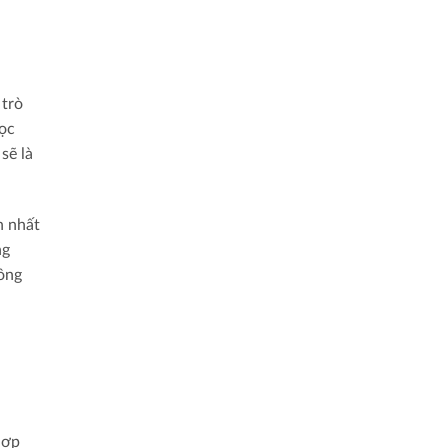
 trò
học
sẽ là
n nhất
ng
ông
hợp