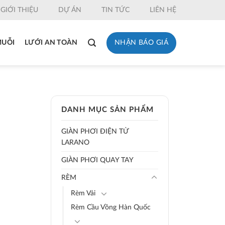
GIỚI THIỆU
DỰ ÁN
TIN TỨC
LIÊN HỆ
NHẬN BÁO GIÁ
MUỖI
LƯỚI AN TOÀN
DANH MỤC SẢN PHẨM
GIÀN PHƠI ĐIỆN TỬ
LARANO
GIÀN PHƠI QUAY TAY
RÈM
Rèm Vải
Rèm Cầu Vồng Hàn Quốc