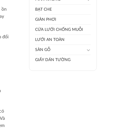
n ồn
BẠT CHE
ay
GIÀN PHƠI
CỬA LƯỚI CHỐNG MUỖI
o đổi
LƯỚI AN TOÀN
SÀN GỖ
GIẤY DÁN TƯỜNG
n
có
 Và
rèm