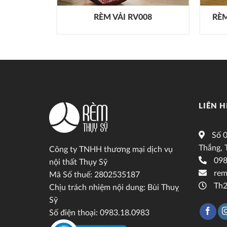
C008
RÈM VẢI RV008
RÈ
LIÊN H
Số 0
Thắng, 
Công ty TNHH thương mại dịch vụ
098
nội thất Thụy Sỹ
rem
Mã Số thuế: 2802535187
Th2
Chịu trách nhiệm nội dung: Bùi Thuỵ
Sỹ
Số điện thoại: 0983.18.0983