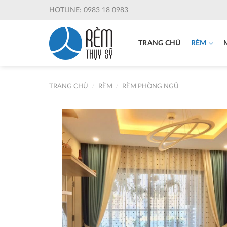
Skip
HOTLINE: 0983 18 0983
to
content
TRANG CHỦ
RÈM
TRANG CHỦ
/
RÈM
/
RÈM PHÒNG NGỦ