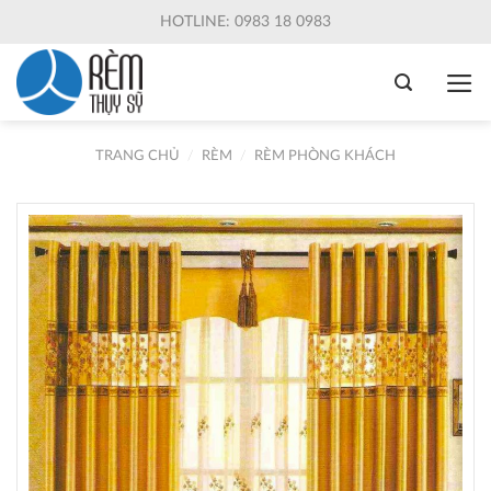
Skip
HOTLINE: 0983 18 0983
to
content
TRANG CHỦ
/
RÈM
/
RÈM PHÒNG KHÁCH