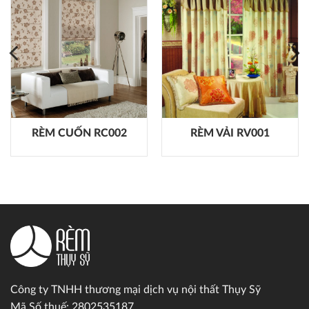
RÈM CUỐN RC002
RÈM VẢI RV001
Công ty TNHH thương mại dịch vụ nội thất Thụy Sỹ
Mã Số thuế: 2802535187