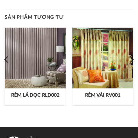
SẢN PHẨM TƯƠNG TỰ
RÈM LÁ DỌC RLD002
RÈM VẢI RV001