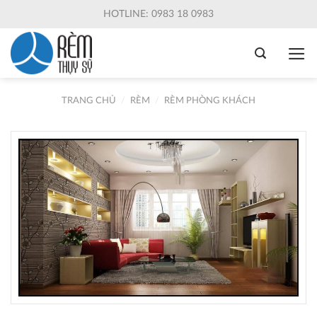
Skip
HOTLINE: 0983 18 0983
to
content
TRANG CHỦ
/
RÈM
/
RÈM PHÒNG KHÁCH