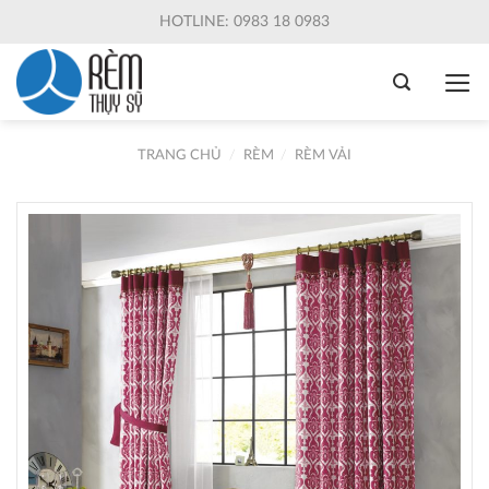
Skip
HOTLINE: 0983 18 0983
to
content
TRANG CHỦ
/
RÈM
/
RÈM VẢI