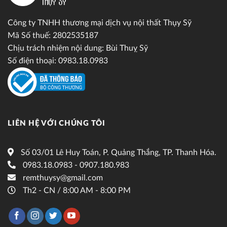
Công ty TNHH thương mại dịch vụ nội thất Thụy Sỹ
Mã Số thuế: 2802535187
Chịu trách nhiệm nội dung: Bùi Thuỵ Sỹ
Số điện thoại: 0983.18.0983
LIÊN HỆ VỚI CHÚNG TÔI
Số 03/01 Lê Huy Toán, P. Quảng Thắng, TP. Thanh Hóa.
0983.18.0983 - 0907.180.983
remthuysy@gmail.com
Th2 - CN / 8:00 AM - 8:00 PM