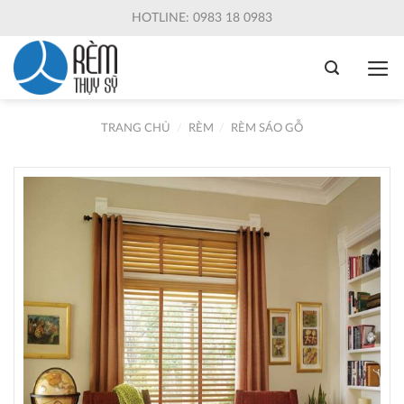
Skip
HOTLINE: 0983 18 0983
to
content
TRANG CHỦ
/
RÈM
/
RÈM SÁO GỖ