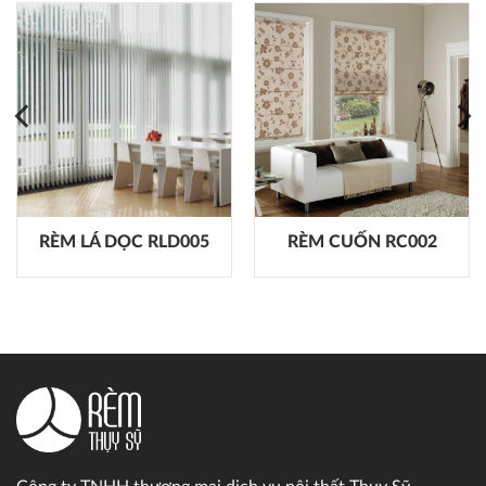
RÈM LÁ DỌC RLD005
RÈM CUỐN RC002