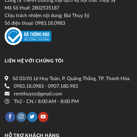
Công ty TNHH thương mại dịch vụ nội thất Thụy Sỹ
Mã Số thuế: 2802535187
Chịu trách nhiệm nội dung: Bùi Thuỵ Sỹ
Số điện thoại: 0983.18.0983
LIÊN HỆ VỚI CHÚNG TÔI
Số 03/01 Lê Huy Toán, P. Quảng Thắng, TP. Thanh Hóa.
0983.18.0983 - 0907.180.983
remthuysy@gmail.com
Th2 - CN / 8:00 AM - 8:00 PM
HỖ TRỢ KHÁCH HÀNG