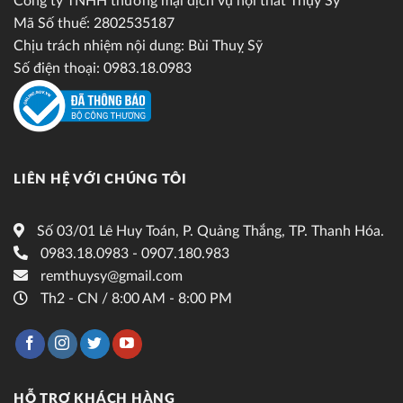
Công ty TNHH thương mại dịch vụ nội thất Thụy Sỹ
Mã Số thuế: 2802535187
Chịu trách nhiệm nội dung: Bùi Thuỵ Sỹ
Số điện thoại: 0983.18.0983
LIÊN HỆ VỚI CHÚNG TÔI
Số 03/01 Lê Huy Toán, P. Quảng Thắng, TP. Thanh Hóa.
0983.18.0983 - 0907.180.983
remthuysy@gmail.com
Th2 - CN / 8:00 AM - 8:00 PM
HỖ TRỢ KHÁCH HÀNG