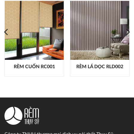
RÈM CUỐN RC001
RÈM LÁ DỌC RLD002