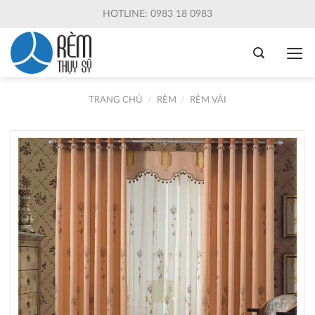
Skip
HOTLINE: 0983 18 0983
to
content
TRANG CHỦ
/
RÈM
/
RÈM VẢI