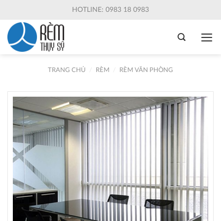
Skip
HOTLINE: 0983 18 0983
to
content
TRANG CHỦ
/
RÈM
/
RÈM VĂN PHÒNG