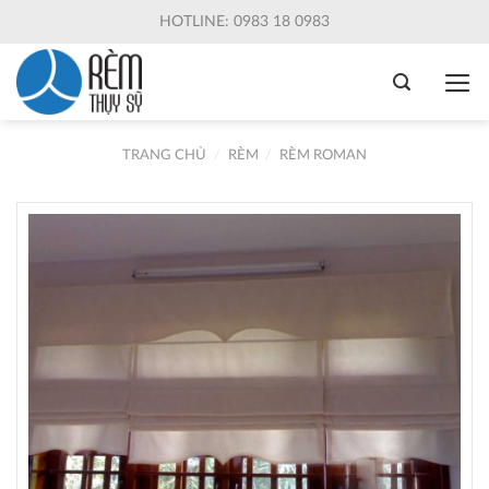
Skip
HOTLINE: 0983 18 0983
to
content
TRANG CHỦ
/
RÈM
/
RÈM ROMAN