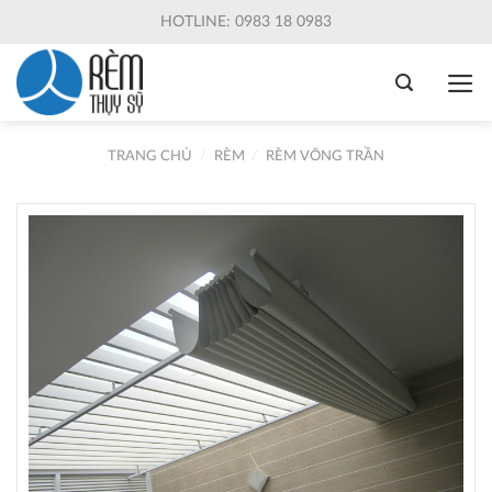
Skip
HOTLINE: 0983 18 0983
to
content
TRANG CHỦ
/
RÈM
/
RÈM VÕNG TRẦN