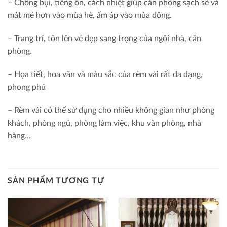
– Chống bụi, tiếng ồn, cách nhiệt giúp căn phòng sạch sẽ và
mát mẻ hơn vào mùa hè, ấm áp vào mùa đông.
– Trang trí, tôn lên vẻ đẹp sang trọng của ngôi nhà, căn
phòng.
– Họa tiết, hoa văn và màu sắc của rèm vải rất đa dạng,
phong phú
– Rèm vải có thể sử dụng cho nhiều không gian như phòng
khách, phòng ngủ, phòng làm việc, khu văn phòng, nhà
hàng…
SẢN PHẨM TƯƠNG TỰ