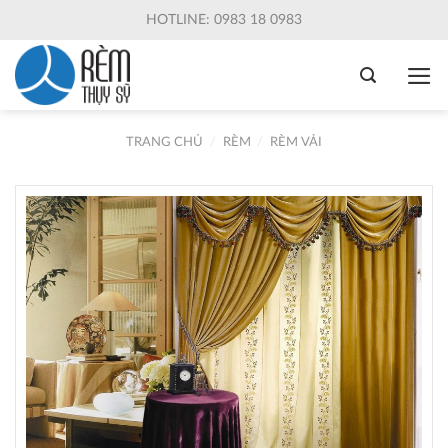
Skip
HOTLINE: 0983 18 0983
to
content
TRANG CHỦ
/
RÈM
/
RÈM VẢI