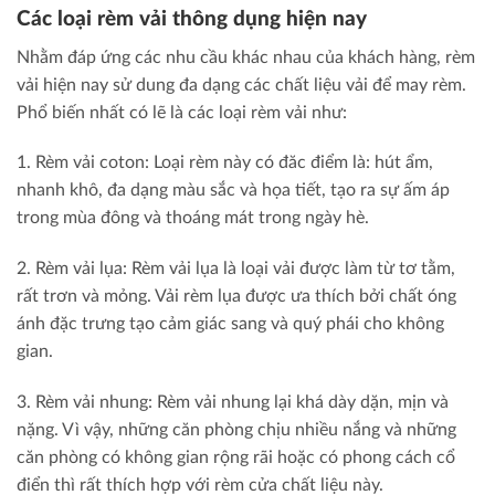
Các loại rèm vải thông dụng hiện nay
Nhằm đáp ứng các nhu cầu khác nhau của khách hàng, rèm
vải hiện nay sử dung đa dạng các chất liệu vải để may rèm.
Phổ biến nhất có lẽ là các loại rèm vải như:
1. Rèm vải coton: Loại rèm này có đăc điểm là: hút ẩm,
nhanh khô, đa dạng màu sắc và họa tiết, tạo ra sự ấm áp
trong mùa đông và thoáng mát trong ngày hè.
2. Rèm vải lụa: Rèm vải lụa là loại vải được làm từ tơ tằm,
rất trơn và mỏng. Vải rèm lụa được ưa thích bởi chất óng
ánh đặc trưng tạo cảm giác sang và quý phái cho không
gian.
3. Rèm vải nhung: Rèm vải nhung lại khá dày dặn, mịn và
nặng. Vì vậy, những căn phòng chịu nhiều nắng và những
căn phòng có không gian rộng rãi hoặc có phong cách cổ
điển thì rất thích hợp với rèm cửa chất liệu này.