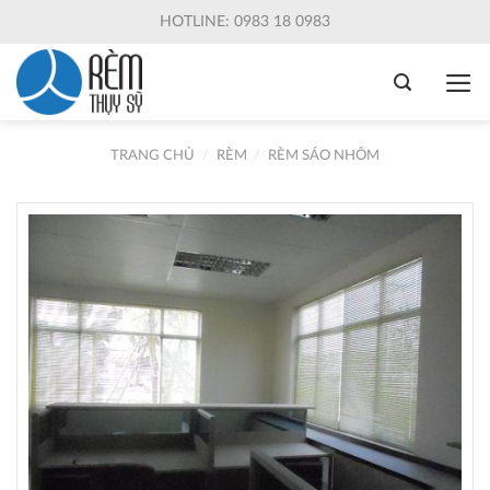
Skip
HOTLINE: 0983 18 0983
to
content
TRANG CHỦ
/
RÈM
/
RÈM SÁO NHÔM