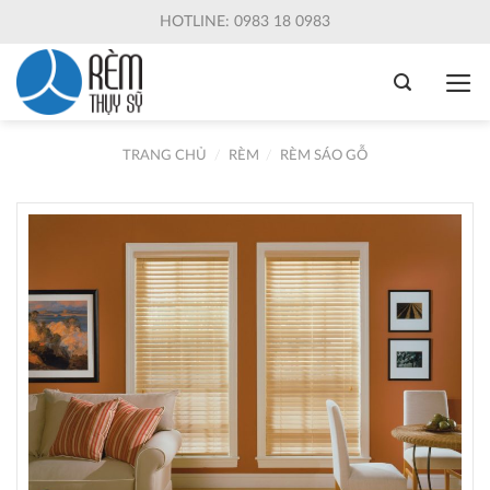
Skip
HOTLINE: 0983 18 0983
to
content
TRANG CHỦ
/
RÈM
/
RÈM SÁO GỖ