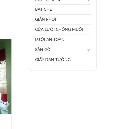
BẠT CHE
GIÀN PHƠI
CỬA LƯỚI CHỐNG MUỖI
LƯỚI AN TOÀN
SÀN GỖ
GIẤY DÁN TƯỜNG
RÈM LÁ DỌC RLD002