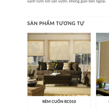
xanh tươi nơi sân vườn, không gian bên ngoài.
SẢN PHẨM TƯƠNG TỰ
H PK003
RÈM CUỐN RC010