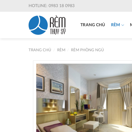
Skip
HOTLINE: 0983 18 0983
to
content
TRANG CHỦ
RÈM
TRANG CHỦ
/
RÈM
/
RÈM PHÒNG NGỦ