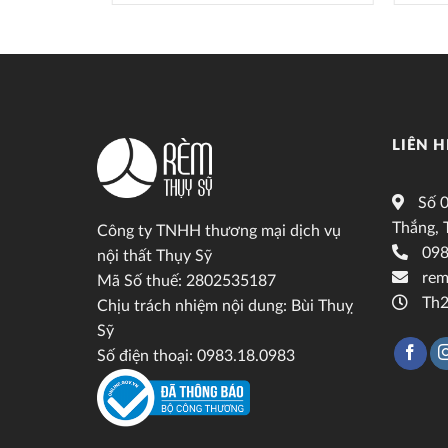
LIÊN H
Số 0
Thắng, 
Công ty TNHH thương mại dịch vụ
098
nội thất Thụy Sỹ
rem
Mã Số thuế: 2802535187
Th2
Chịu trách nhiệm nội dung: Bùi Thuỵ
Sỹ
Số điện thoại: 0983.18.0983