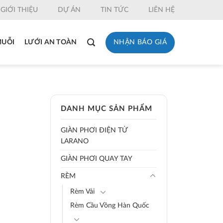
GIỚI THIỆU
DỰ ÁN
TIN TỨC
LIÊN HỆ
NHẬN BÁO GIÁ
MUỖI
LƯỚI AN TOÀN
DANH MỤC SẢN PHẨM
GIÀN PHƠI ĐIỆN TỬ
LARANO
GIÀN PHƠI QUAY TAY
RÈM
Rèm Vải
Rèm Cầu Vồng Hàn Quốc