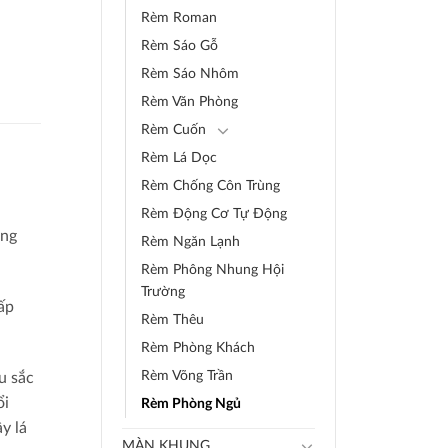
Rèm Roman
Rèm Sáo Gỗ
Rèm Sáo Nhôm
Rèm Văn Phòng
Rèm Cuốn
Rèm Lá Dọc
Rèm Chống Côn Trùng
Rèm Động Cơ Tự Động
ỏng
Rèm Ngăn Lạnh
Rèm Phông Nhung Hội
Trường
ấp
Rèm Thêu
Rèm Phòng Khách
Rèm Võng Trần
u sắc
ổi
Rèm Phòng Ngủ
y lá
MÀN KHUNG