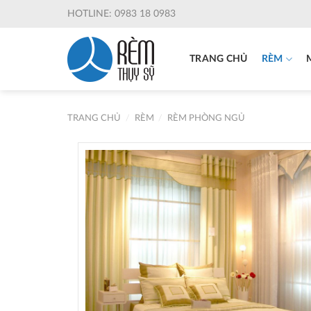
Skip
HOTLINE: 0983 18 0983
to
content
TRANG CHỦ
RÈM
TRANG CHỦ
/
RÈM
/
RÈM PHÒNG NGỦ