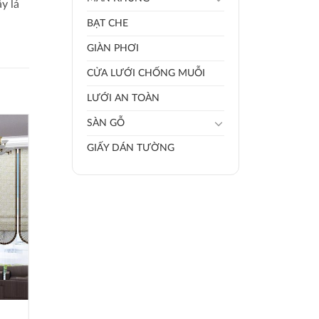
y lá
BẠT CHE
GIÀN PHƠI
CỬA LƯỚI CHỐNG MUỖI
LƯỚI AN TOÀN
SÀN GỖ
GIẤY DÁN TƯỜNG
RÈM VẢI RV002