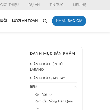
GIỚI THIỆU
DỰ ÁN
TIN TỨC
LIÊN HỆ
NHẬN BÁO GIÁ
MUỖI
LƯỚI AN TOÀN
DANH MỤC SẢN PHẨM
GIÀN PHƠI ĐIỆN TỬ
LARANO
GIÀN PHƠI QUAY TAY
RÈM
Rèm Vải
Rèm Cầu Vồng Hàn Quốc