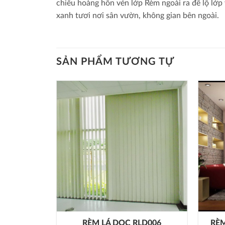
chiều hoàng hôn vén lớp Rèm ngoài ra để lộ lớp
xanh tươi nơi sân vườn, không gian bên ngoài.
SẢN PHẨM TƯƠNG TỰ
H PK003
RÈM LÁ DỌC RLD006
RÈ