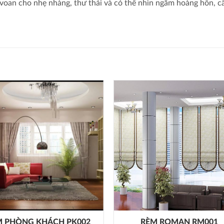
 voan cho nhẹ nhàng, thư thái và có thể nhìn ngắm hoàng hôn, câ
M PHÒNG KHÁCH PK002
RÈM ROMAN RM001