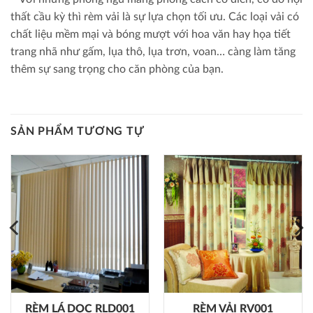
thất cầu kỳ thì rèm vải là sự lựa chọn tối ưu. Các loại vải có
chất liệu mềm mại và bóng mượt với hoa văn hay họa tiết
trang nhã như gấm, lụa thô, lụa trơn, voan… càng làm tăng
thêm sự sang trọng cho căn phòng của bạn.
SẢN PHẨM TƯƠNG TỰ
RÈM LÁ DỌC RLD001
RÈM VẢI RV001