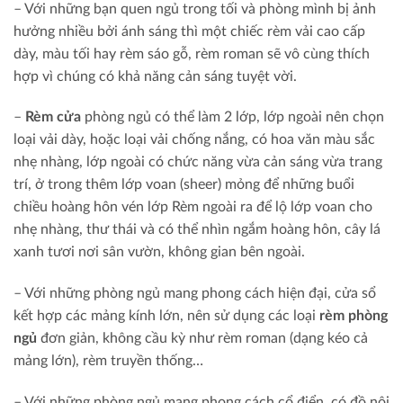
– Với những bạn quen ngủ trong tối và phòng mình bị ảnh
hưởng nhiều bởi ánh sáng thì một chiếc rèm vải cao cấp
dày, màu tối hay rèm sáo gỗ, rèm roman sẽ vô cùng thích
hợp vì chúng có khả năng cản sáng tuyệt vời.
–
Rèm cửa
phòng ngủ có thể làm 2 lớp, lớp ngoài nên chọn
loại vải dày, hoặc loại vải chống nắng, có hoa văn màu sắc
nhẹ nhàng, lớp ngoài có chức năng vừa cản sáng vừa trang
trí, ở trong thêm lớp voan (sheer) mỏng để những buổi
chiều hoàng hôn vén lớp Rèm ngoài ra để lộ lớp voan cho
nhẹ nhàng, thư thái và có thể nhìn ngắm hoàng hôn, cây lá
xanh tươi nơi sân vườn, không gian bên ngoài.
– Với những phòng ngủ mang phong cách hiện đại, cửa sổ
kết hợp các mảng kính lớn, nên sử dụng các loại
rèm phòng
ngủ
đơn giản, không cầu kỳ như rèm roman (dạng kéo cả
mảng lớn), rèm truyền thống…
– Với những phòng ngủ mang phong cách cổ điển, có đồ nội