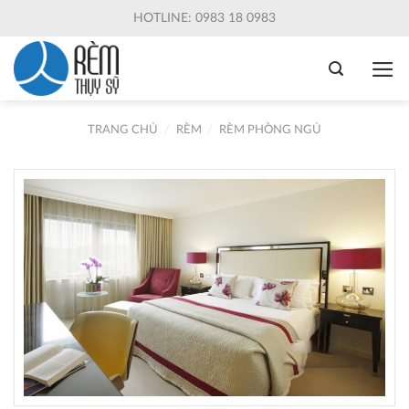
Skip
HOTLINE: 0983 18 0983
to
content
TRANG CHỦ
/
RÈM
/
RÈM PHÒNG NGỦ