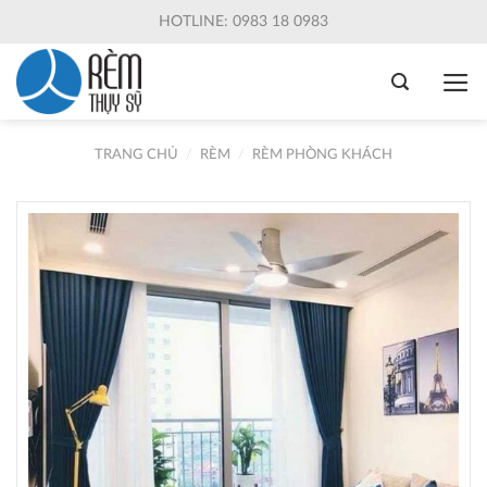
Skip
HOTLINE: 0983 18 0983
to
content
TRANG CHỦ
/
RÈM
/
RÈM PHÒNG KHÁCH