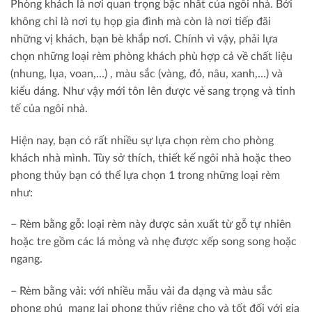
Phòng khách là nơi quan trọng bậc nhất của ngôi nhà. Bởi
không chỉ là nơi tụ họp gia đình mà còn là nơi tiếp đãi
những vị khách, bạn bè khắp nơi. Chính vì vậy, phải lựa
chọn những loại rèm phòng khách phù hợp cả về chất liệu
(nhung, lụa, voan,…) , màu sắc (vàng, đỏ, nâu, xanh,…) và
kiểu dáng. Như vậy mới tôn lên được vẻ sang trọng và tinh
tế của ngôi nhà.
Hiện nay, bạn có rất nhiều sự lựa chọn rèm cho phòng
khách nhà mình. Tùy sở thích, thiết kế ngôi nhà hoặc theo
phong thủy bạn có thể lựa chọn 1 trong những loại rèm
như:
– Rèm bằng gỗ: loại rèm này được sản xuất từ gỗ tự nhiên
hoặc tre gồm các lá mỏng và nhẹ được xếp song song hoặc
ngang.
– Rèm bằng vải: với nhiều mẫu vải đa dạng và màu sắc
phong phú mang lại phong thủy riêng cho và tốt đối với gia