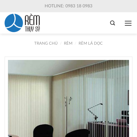
Skip
HOTLINE: 0983 18 0983
to
content
TRANG CHỦ
/
RÈM
/
RÈM LÁ DỌC