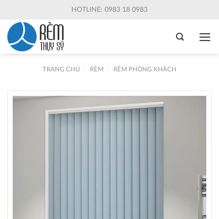
Skip
HOTLINE: 0983 18 0983
to
content
TRANG CHỦ
/
RÈM
/
RÈM PHÒNG KHÁCH