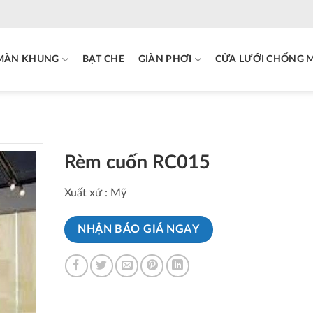
MÀN KHUNG
BẠT CHE
GIÀN PHƠI
CỬA LƯỚI CHỐNG 
Rèm cuốn RC015
Xuất xứ : Mỹ
NHẬN BÁO GIÁ NGAY