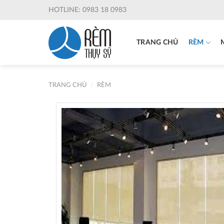
Skip
HOTLINE: 0983 18 0983
to
content
TRANG CHỦ
RÈM
TRANG CHỦ
/
RÈM