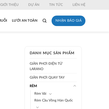
GIỚI THIỆU
DỰ ÁN
TIN TỨC
LIÊN HỆ
NHẬN BÁO GIÁ
MUỖI
LƯỚI AN TOÀN
DANH MỤC SẢN PHẨM
GIÀN PHƠI ĐIỆN TỬ
LARANO
GIÀN PHƠI QUAY TAY
RÈM
Rèm Vải
Rèm Cầu Vồng Hàn Quốc