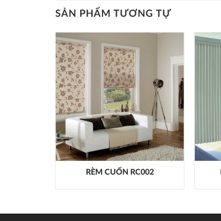
SẢN PHẨM TƯƠNG TỰ
H PK004
RÈM CUỐN RC002