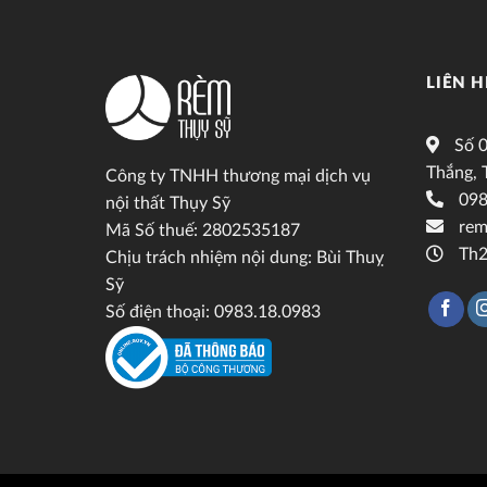
LIÊN H
Số 0
Thắng, 
Công ty TNHH thương mại dịch vụ
098
nội thất Thụy Sỹ
rem
Mã Số thuế: 2802535187
Th2
Chịu trách nhiệm nội dung: Bùi Thuỵ
Sỹ
Số điện thoại: 0983.18.0983