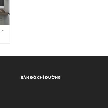
 –
RÈM CẦU VỒNG ALL PLUS – MÃ
MULTI COMBI
BẢN ĐỒ CHỈ ĐƯỜNG