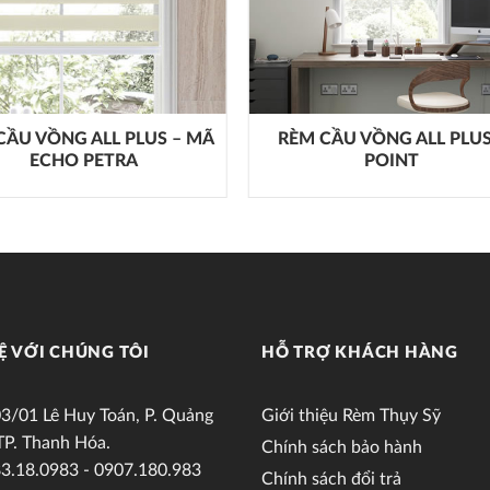
CẦU VỒNG ALL PLUS – MÃ
RÈM CẦU VỒNG ALL PLUS
ECHO PETRA
POINT
Ệ VỚI CHÚNG TÔI
HỖ TRỢ KHÁCH HÀNG
3/01 Lê Huy Toán, P. Quảng
Giới thiệu Rèm Thụy Sỹ
TP. Thanh Hóa.
Chính sách bảo hành
3.18.0983 - 0907.180.983
Chính sách đổi trả