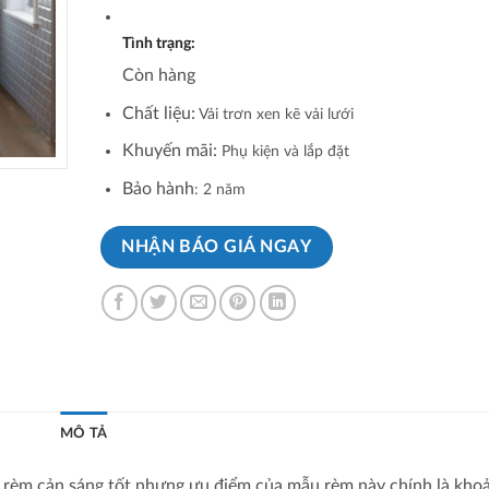
Tình trạng:
Còn hàng
Chất liệu:
Vải trơn xen kẽ vải lưới
Khuyến mãi:
Phụ kiện và lắp đặt
Bảo hành
: 2 năm
NHẬN BÁO GIÁ NGAY
MÔ TẢ
 rèm cản sáng tốt nhưng ưu điểm của mẫu rèm này chính là kho