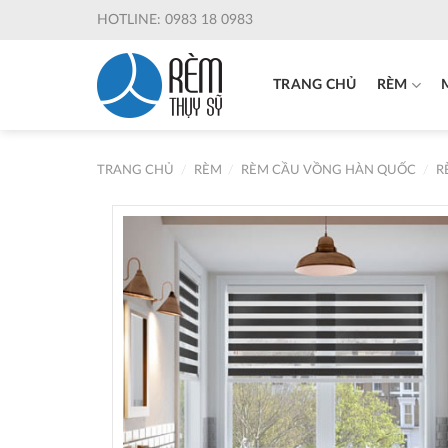
Skip
HOTLINE: 0983 18 0983
to
content
TRANG CHỦ
RÈM
TRANG CHỦ
/
RÈM
/
RÈM CẦU VỒNG HÀN QUỐC
/
R