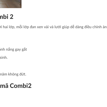
mbi 2
i hai lớp, mỗi lớp đan xen vải và lưới giúp dễ dàng điều chỉnh ả
ánh nắng gay gắt
sinh.
 năm không đứt.
a mã Combi2