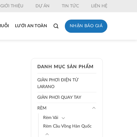
GIỚI THIỆU
DỰ ÁN
TIN TỨC
LIÊN HỆ
NHẬN BÁO GIÁ
MUỖI
LƯỚI AN TOÀN
DANH MỤC SẢN PHẨM
GIÀN PHƠI ĐIỆN TỬ
LARANO
GIÀN PHƠI QUAY TAY
RÈM
Rèm Vải
Rèm Cầu Vồng Hàn Quốc