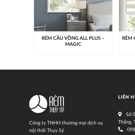
L PLUS –
RÈM CẦU VỒNG ALL PLUS –
RÈM 
MAGIC
LIÊN H
Số 0
Thắng, 
Công ty TNHH thương mại dịch vụ
098
nội thất Thụy Sỹ