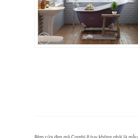
Rèm cửa đẹp mã Combi II tuy không phải là mẫu