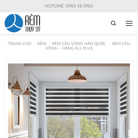
Skip
HOTLINE: 0983 18 0983
to
content
TRANG CHỦ
/
RÈM
/
RÈM CẦU VỒNG HÀN QUỐC
/
RÈM CẦU
VỒNG – HÃNG ALL PLUS