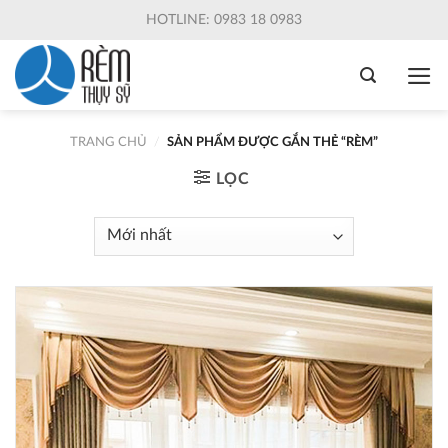
Skip
HOTLINE: 0983 18 0983
to
content
TRANG CHỦ
/
SẢN PHẨM ĐƯỢC GẮN THẺ “RÈM”
LỌC