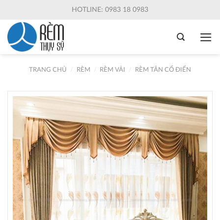
Skip
HOTLINE: 0983 18 0983
to
content
TRANG CHỦ
/
RÈM
/
RÈM VẢI
/
RÈM TÂN CỔ ĐIỂN