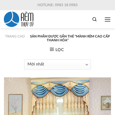
Skip
HOTLINE: 0983 18 0983
to
content
TRANG CHỦ
/
SẢN PHẨM ĐƯỢC GẮN THẺ “MÀNH RÈM CAO CẤP
THANH HÓA”
LỌC