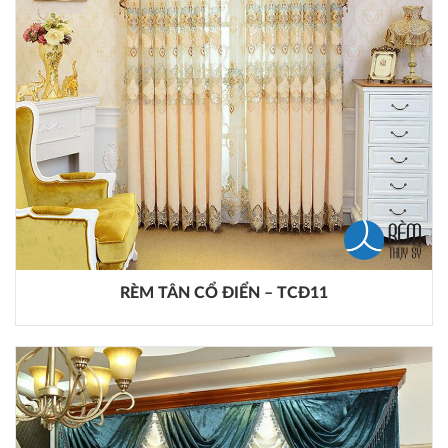
RÈM TÂN CỔ ĐIỂN – TCĐ11