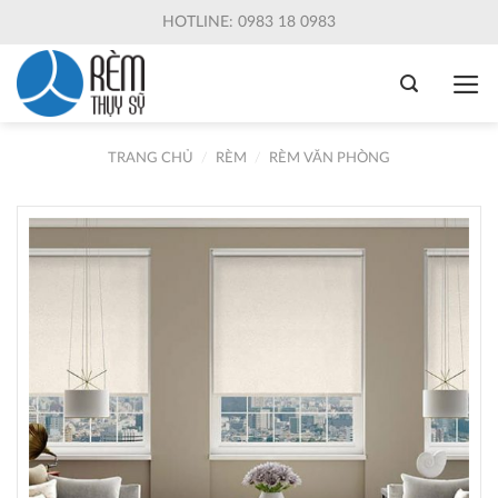
Skip
HOTLINE: 0983 18 0983
to
content
TRANG CHỦ
/
RÈM
/
RÈM VĂN PHÒNG