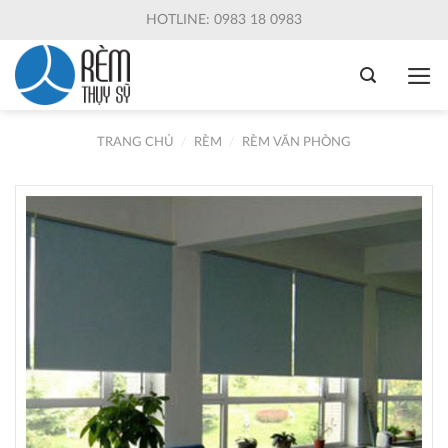
Skip
HOTLINE: 0983 18 0983
to
content
TRANG CHỦ
/
RÈM
/
RÈM VĂN PHÒNG