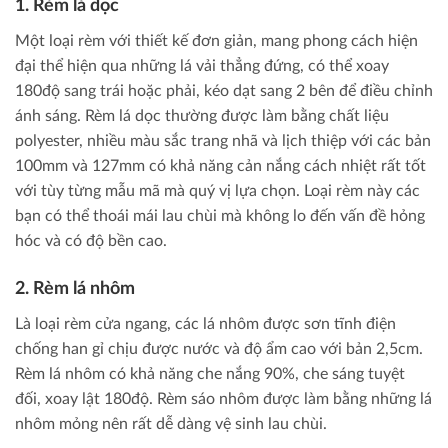
1. Rèm lá dọc
Một loại rèm với thiết kế đơn giản, mang phong cách hiện
đại thể hiện qua những lá vải thẳng đứng, có thể xoay
180độ sang trái hoặc phải, kéo dạt sang 2 bên để điều chỉnh
ánh sáng. Rèm lá dọc thường được làm bằng chất liệu
polyester, nhiều màu sắc trang nhã và lịch thiệp với các bản
100mm và 127mm có khả năng cản nắng cách nhiệt rất tốt
với tùy từng mẫu mã mà quý vị lựa chọn. Loại rèm này các
bạn có thể thoái mái lau chùi mà không lo đến vấn đề hỏng
hóc và có độ bền cao.
2. Rèm lá nhôm
Là loại rèm cửa ngang, các lá nhôm được sơn tĩnh điện
chống han gỉ chịu được nước và độ ẩm cao với bản 2,5cm.
Rèm lá nhôm có khả năng che nắng 90%, che sáng tuyệt
đối, xoay lật 180độ. Rèm sáo nhôm được làm bằng những lá
nhôm mỏng nên rất dễ dàng vệ sinh lau chùi.