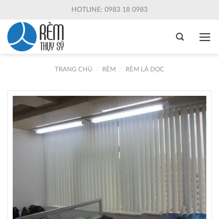
Skip
HOTLINE: 0983 18 0983
to
content
TRANG CHỦ
/
RÈM
/
RÈM LÁ DỌC