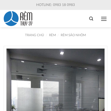
Skip
HOTLINE: 0983 18 0983
to
content
TRANG CHỦ
/
RÈM
/
RÈM SÁO NHÔM