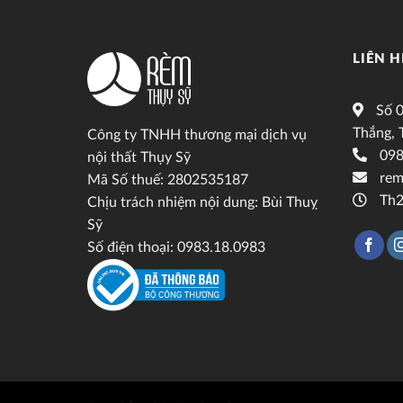
LIÊN H
Số 0
Thắng, 
Công ty TNHH thương mại dịch vụ
098
nội thất Thụy Sỹ
rem
Mã Số thuế: 2802535187
Th2
Chịu trách nhiệm nội dung: Bùi Thuỵ
Sỹ
Số điện thoại: 0983.18.0983