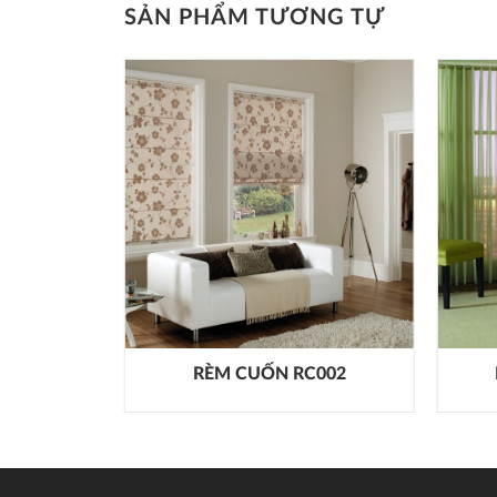
SẢN PHẨM TƯƠNG TỰ
H PK005
RÈM CUỐN RC002