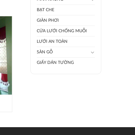
BẠT CHE
GIÀN PHƠI
CỬA LƯỚI CHỐNG MUỖI
LƯỚI AN TOÀN
SÀN GỖ
GIẤY DÁN TƯỜNG
RÈM CUỐN RC009