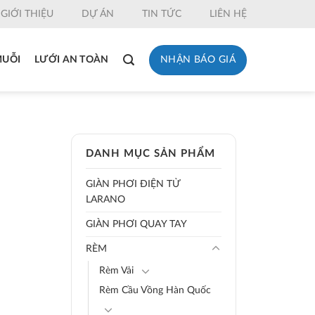
GIỚI THIỆU
DỰ ÁN
TIN TỨC
LIÊN HỆ
NHẬN BÁO GIÁ
MUỖI
LƯỚI AN TOÀN
DANH MỤC SẢN PHẨM
GIÀN PHƠI ĐIỆN TỬ
LARANO
GIÀN PHƠI QUAY TAY
RÈM
Rèm Vải
Rèm Cầu Vồng Hàn Quốc