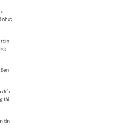
u.
í như:
u rèm
ong
 Bạn
p đến
g tài
n tin