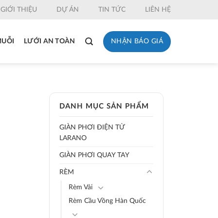
GIỚI THIỆU
DỰ ÁN
TIN TỨC
LIÊN HỆ
NHẬN BÁO GIÁ
MUỖI
LƯỚI AN TOÀN
DANH MỤC SẢN PHẨM
GIÀN PHƠI ĐIỆN TỬ
LARANO
GIÀN PHƠI QUAY TAY
RÈM
Rèm Vải
Rèm Cầu Vồng Hàn Quốc