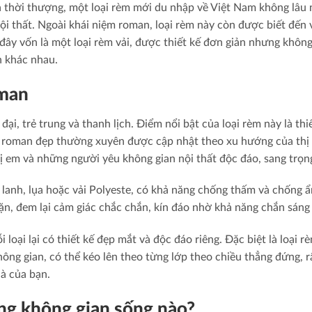
 thời thượng, một loại rèm mới du nhập về Việt Nam không lâu
nội thất. Ngoài khái niệm roman, loại rèm này còn được biết đến 
 đây vốn là một loại rèm vải, được thiết kế đơn giản nhưng khôn
n khác nhau.
oman
ại, trẻ trung và thanh lịch. Điểm nổi bật của loại rèm này là thi
 roman đẹp thường xuyên được cập nhật theo xu hướng của thị
 em và những người yêu không gian nội thất độc đáo, sang trọn
i lanh, lụa hoặc vải Polyeste, có khả năng chống thấm và chống 
dặn, đem lại cảm giác chắc chắn, kín đáo nhờ khả năng chắn sáng 
loại lại có thiết kế đẹp mắt và độc đáo riêng. Đặc biệt là loại r
ông gian, có thể kéo lên theo từng lớp theo chiều thẳng đứng, r
à của bạn.
g không gian sống nào?