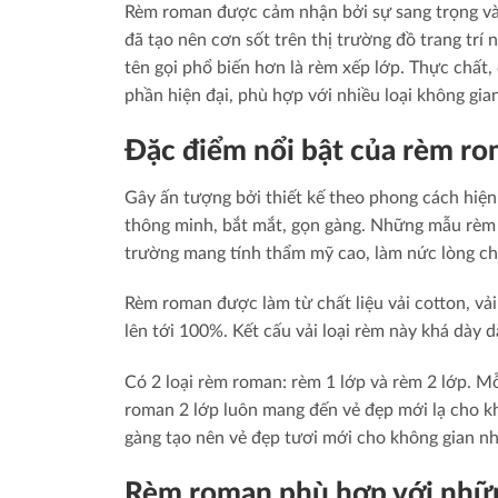
Rèm roman được cảm nhận bởi sự sang trọng và
đã tạo nên cơn sốt trên thị trường đồ trang trí 
tên gọi phổ biến hơn là rèm xếp lớp. Thực chất,
phần hiện đại, phù hợp với nhiều loại không gia
Đặc điểm nổi bật của rèm r
Gây ấn tượng bởi thiết kế theo phong cách hiện đ
thông minh, bắt mắt, gọn gàng. Những mẫu rèm
trường mang tính thẩm mỹ cao, làm nức lòng chị
Rèm roman được làm từ chất liệu vải cotton, vả
lên tới 100%. Kết cấu vải loại rèm này khá dày 
Có 2 loại rèm roman: rèm 1 lớp và rèm 2 lớp. Mỗi 
roman 2 lớp luôn mang đến vẻ đẹp mới lạ cho kh
gàng tạo nên vẻ đẹp tươi mới cho không gian nh
Rèm roman phù hợp với nhữn