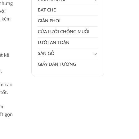
 nhưng
BẠT CHE
với
g kém
GIÀN PHƠI
CỬA LƯỚI CHỐNG MUỖI
LƯỚI AN TOÀN
SÀN GỖ
ết kế
GIẤY DÁN TƯỜNG
g.
ẩm cao
tốt.
èm
ất gọn