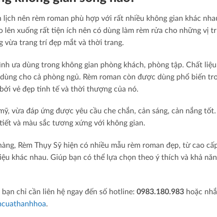
nh lịch nên rèm roman phù hợp với rất nhiều không gian khác nha
 lên xuống rất tiện ích nên có dùng làm rèm rửa cho những vị tr
 vừa trang trí đẹp mắt và thời trang.
ình ưa dùng trong không gian phòng khách, phòng tập. Chất liệ
c dùng cho cả phòng ngủ. Rèm roman còn được dùng phổ biến tr
bởi vẻ đẹp tinh tế và thời thượng của nó.
ỹ, vừa đáp ứng được yêu cầu che chắn, cản sáng, cản nắng tốt.
 tiết và màu sắc tương xứng với không gian.
àng, Rèm Thụy Sỹ hiện có nhiều mẫu rèm roman đẹp, từ cao cấ
liệu khác nhau. Giúp bạn có thể lựa chọn theo ý thích và khả năn
bạn chỉ cần liên hệ ngay đến số hotline:
0983.180.983
hoặc nhắ
mcuathanhhoa
.