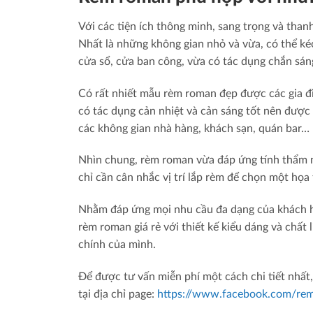
Với các tiện ích thông minh, sang trọng và tha
Nhất là những không gian nhỏ và vừa, có thể kéo
cửa sổ, cửa ban công, vừa có tác dụng chắn sáng
Có rất nhiết mẫu rèm roman đẹp được các gia đ
có tác dụng cản nhiệt và cản sáng tốt nên đượ
các không gian nhà hàng, khách sạn, quán bar… 
Nhìn chung, rèm roman vừa đáp ứng tính thẩm m
chỉ cần cân nhắc vị trí lắp rèm để chọn một họa
Nhằm đáp ứng mọi nhu cầu đa dạng của khách h
rèm roman giá rẻ với thiết kế kiểu dáng và chất 
chính của mình.
Để được tư vấn miễn phí một cách chi tiết nhất, 
tại địa chỉ page:
https://www.facebook.com/re