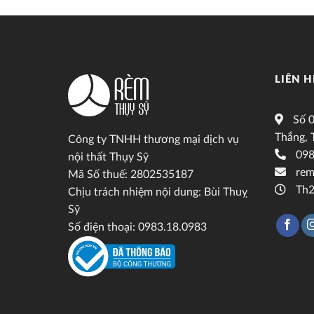
LIÊN H
Số 0
Thắng, 
Công ty TNHH thương mại dịch vụ
098
nội thất Thụy Sỹ
rem
Mã Số thuế: 2802535187
Th2
Chịu trách nhiệm nội dung: Bùi Thuỵ
Sỹ
Số điện thoại: 0983.18.0983