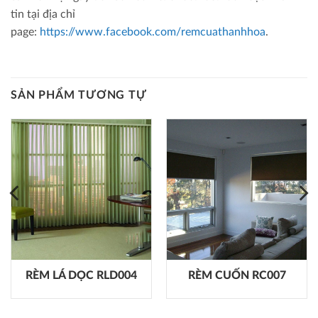
tin tại địa chỉ
page:
https://www.facebook.com/remcuathanhhoa
.
SẢN PHẨM TƯƠNG TỰ
RÈM LÁ DỌC RLD004
RÈM CUỐN RC007