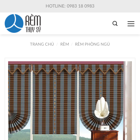
Skip
HOTLINE: 0983 18 0983
to
content
TRANG CHỦ
/
RÈM
/
RÈM PHÒNG NGỦ