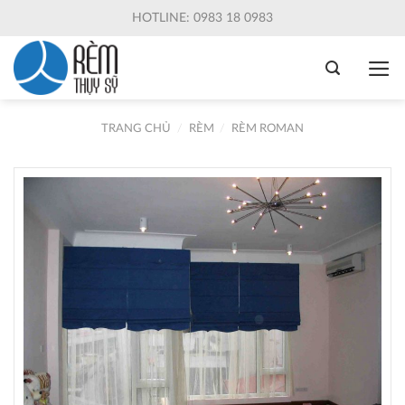
Skip
HOTLINE: 0983 18 0983
to
content
TRANG CHỦ
/
RÈM
/
RÈM ROMAN