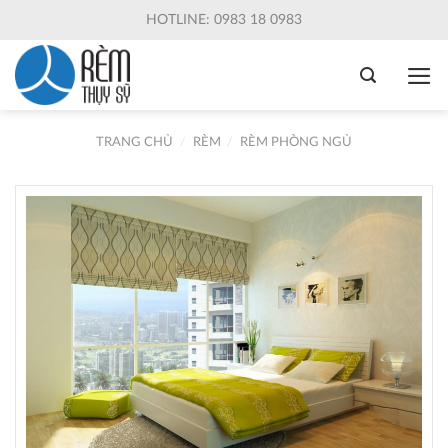
Skip
HOTLINE: 0983 18 0983
to
content
TRANG CHỦ
/
RÈM
/
RÈM PHÒNG NGỦ