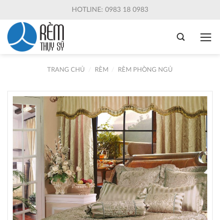
Skip
HOTLINE: 0983 18 0983
to
content
TRANG CHỦ
/
RÈM
/
RÈM PHÒNG NGỦ