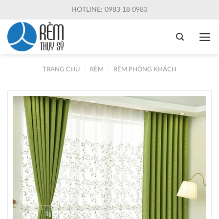
Skip
HOTLINE: 0983 18 0983
to
content
TRANG CHỦ
/
RÈM
/
RÈM PHÒNG KHÁCH