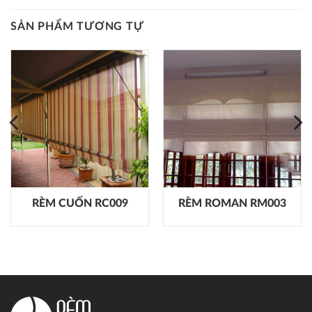
SẢN PHẨM TƯƠNG TỰ
RÈM CUỐN RC009
RÈM ROMAN RM003