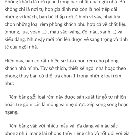
Phòng khách là nơi quan trọng bậc nhất của ngôi nhà. Bởi
không chỉ là nơi tụ họp gia đình mà còn là nơi tiếp đãi
những vị khách, bạn bè khắp nơi. Chính vì vậy, phải lựa
chọn những loại rèm phòng khách phù hợp cả về chất liệu
(nhung, lụa, voan,…) , màu sắc (vàng, đỏ, nâu, xanh,…) và
kiểu dáng. Như vậy mới tôn lên được vẻ sang trọng và tinh
tế của ngôi nhà.
Hiện nay, bạn có rất nhiều sự lựa chọn rèm cho phòng
khách nhà mình. Tùy sở thích, thiết kế ngôi nhà hoặc theo
phong thủy bạn có thể lựa chọn 1 trong những loại rèm
như:
– Rèm bằng gỗ: loại rèm này được sản xuất từ gỗ tự nhiên
hoặc tre gồm các lá mỏng và nhẹ được xếp song song hoặc
ngang.
– Rèm bằng vải: với nhiều mẫu vải đa dạng và màu sắc
phong phú mang lại phong thủy riêng cho và tốt đối với gia