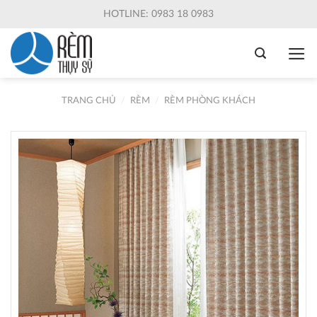
Skip
HOTLINE: 0983 18 0983
to
content
TRANG CHỦ
/
RÈM
/
RÈM PHÒNG KHÁCH