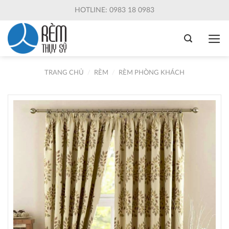
Skip
HOTLINE: 0983 18 0983
to
content
TRANG CHỦ
/
RÈM
/
RÈM PHÒNG KHÁCH