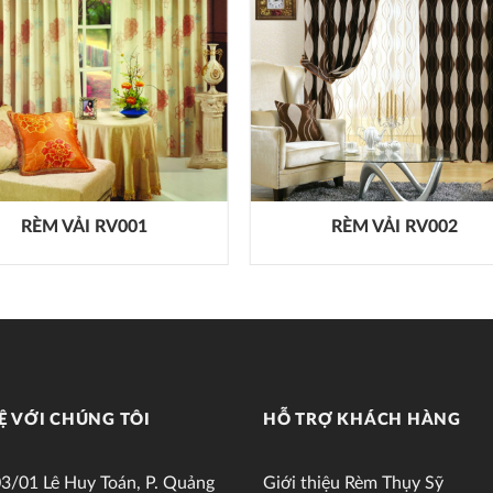
RÈM VẢI RV001
RÈM VẢI RV002
Ệ VỚI CHÚNG TÔI
HỖ TRỢ KHÁCH HÀNG
3/01 Lê Huy Toán, P. Quảng
Giới thiệu Rèm Thụy Sỹ