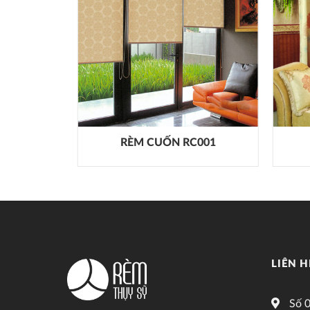
M005
RÈM CUỐN RC001
LIÊN H
Số 0