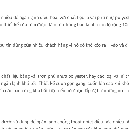
iều để ngăn lạnh điều hòa, với chất liệu là vải phủ nhự polyes
Do thiết kế của rèm được làm từ những bản lá nhỏ có độ rộng 1
ự tin dùng của nhiều khách hàng vì nó có thể kéo ra – vào và đi 
hất liệu bằng vải trơn phủ nhựa polyester, hay các loại vải nỉ t
g ngăn lạnh khá tốt. Thiết kế cuộn gọn gàng, cuốn lên cao khi kh
ốn các bạn cũng khá bất tiện nếu nó được lắp đặt ở những nơi c
được sử dụng để ngăn lạnh chống thoát nhiệt điều hòa nhiều n
ở các quán bia, quán cafe, cửa ra vào hay các kho lạnh nhà máy