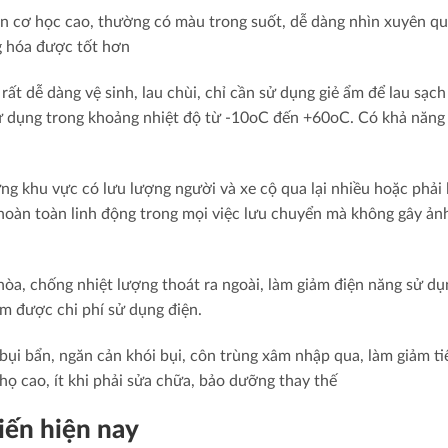
ền cơ học cao, thường có màu trong suốt, dễ dàng nhìn xuyên q
ng hóa được tốt hơn
t dễ dàng vệ sinh, lau chùi, chỉ cần sử dụng giẻ ẩm để lau sạch
sử dụng trong khoảng nhiệt độ từ -10oC đến +60oC. Có khả năng
ững khu vực có lưu lượng người và xe cộ qua lại nhiều hoặc phải 
oàn toàn linh động trong mọi việc lưu chuyển mà không gây ản
òa, chống nhiệt lượng thoát ra ngoài, làm giảm điện năng sử dụ
ệm được chi phí sử dụng điện.
bụi bẩn, ngăn cản khói bụi, côn trùng xâm nhập qua, làm giảm ti
thọ cao, ít khi phải sửa chữa, bảo dưỡng thay thế
iến hiện nay