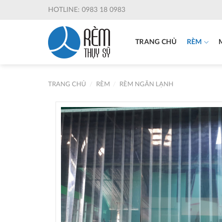
Skip
HOTLINE: 0983 18 0983
to
content
TRANG CHỦ
RÈM
TRANG CHỦ
/
RÈM
/
RÈM NGĂN LẠNH