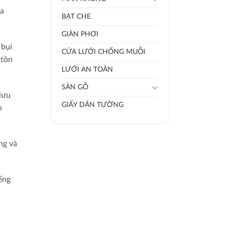
ua
BẠT CHE
GIÀN PHƠI
 bụi
CỬA LƯỚI CHỐNG MUỖI
 tồn
LƯỚI AN TOÀN
SÀN GỖ
lưu
GIẤY DÁN TƯỜNG
h
ng và
ếng