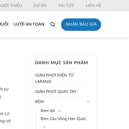
GIỚI THIỆU
DỰ ÁN
TIN TỨC
LIÊN HỆ
NHẬN BÁO GIÁ
MUỖI
LƯỚI AN TOÀN
DANH MỤC SẢN PHẨM
GIÀN PHƠI ĐIỆN TỬ
LARANO
nh tự
GIÀN PHƠI QUAY TAY
g
RÈM
Rèm Vải
ền cơ
Rèm Cầu Vồng Hàn Quốc
àng vệ