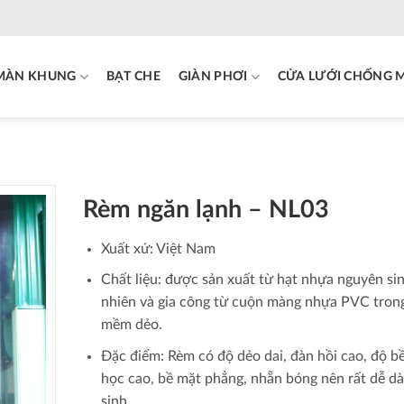
MÀN KHUNG
BẠT CHE
GIÀN PHƠI
CỬA LƯỚI CHỐNG 
Rèm ngăn lạnh – NL03
Xuất xứ: Việt Nam
Chất liệu: được sản xuất từ hạt nhựa nguyên si
nhiên và gia công từ cuộn màng nhựa PVC tron
mềm dẻo.
Đặc điểm: Rèm có độ dẻo dai, đàn hồi cao, độ b
học cao, bề mặt phẳng, nhẵn bóng nên rất dễ d
sinh