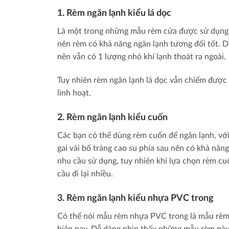
1. Rèm ngăn lạnh kiểu lá dọc
Là một trong những mẫu rèm cửa được sử dụng nh
nên rèm có khả năng ngăn lạnh tương đối tốt. 
nên vẫn có 1 lượng nhỏ khí lạnh thoát ra ngoài.
Tuy nhiên rèm ngăn lạnh lá dọc vẫn chiếm được s
linh hoạt.
2. Rèm ngăn lạnh kiểu cuốn
Các bạn có thể dùng rèm cuốn để ngăn lạnh, với c
gai vải bố tráng cao su phía sau nên có khả năn
nhu cầu sử dụng, tuy nhiên khi lựa chọn rèm cu
cầu đi lại nhiều.
3. Rèm ngăn lạnh kiểu nhựa PVC trong
Có thể nói mẫu rèm nhựa PVC trong là mẫu rèm 
hiện nay. Dễ dàng nhìn thấy những mẫu rèm này 