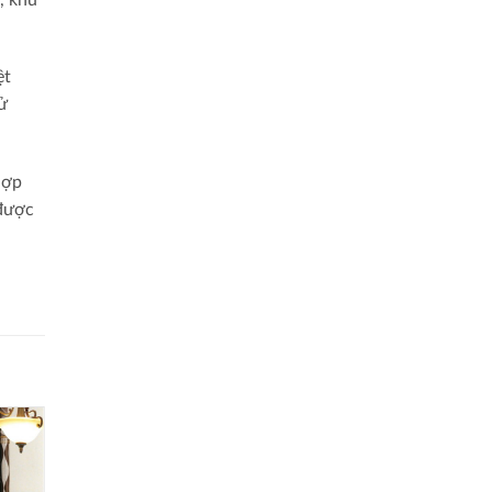
ệt
ử
hợp
 được